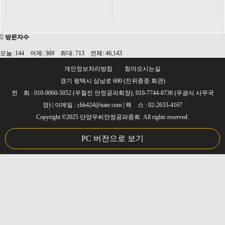
방문자수
오늘: 144 어제: 369 최대: 713 전체: 46,143
개인정보처리방침
찾아오시는길
경기 평택시 삼남로 690 (진위종중 회관)
전 화 : 010-9060-5052 (우철진 안정공파회장), 010-7744-8738 (우광식 사무국
장) | 이메일 : chb424@nate.com | 팩 스 : 02-2633-4167
Copyright ©2025 단양우씨안정공파종회. All rights reserved.
PC 버전으로 보기