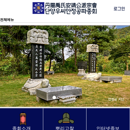
전체메뉴
종회소개
뿌리고찰
인터넷족보