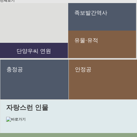
전체보기
족보발간역사
유물·유적
단양우씨 연원
충정공
안정공
자랑스런 인물